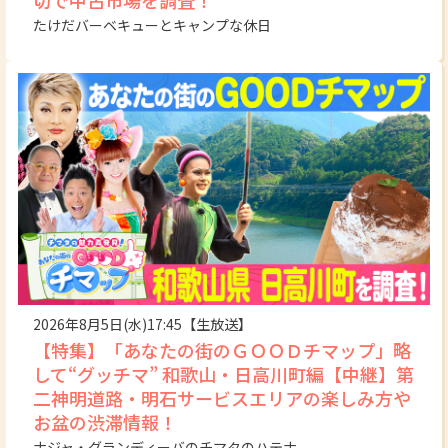
切で中古市場を調査！
たけだバーベキューとキャンプな休日
2026年8月5日(水)17:45【生放送】
【特集】「あなたの街のＧＯＯＤチマップ」略
して“グッチマ” 和歌山・日高川町編【中継】第
二神明道路・明石サービスエリアの楽しみ方や
お盆の渋滞情報！
ナジャ・グランディーバのチマタのハテナ