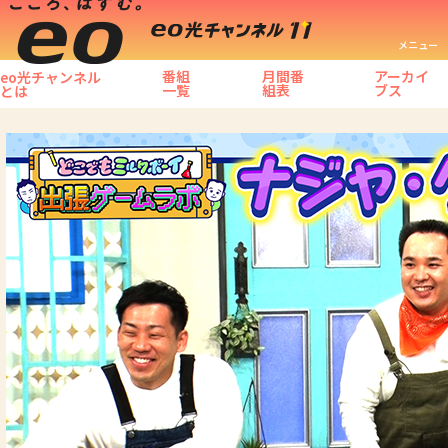
メニュー
番組
月間番
アーカイ
eo光チャンネル
一覧
組表
ブス
とは