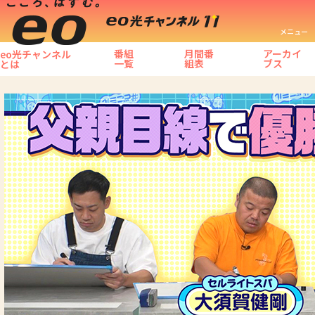
メニュー
番組
月間番
アーカイ
eo光チャンネル
一覧
組表
ブス
とは