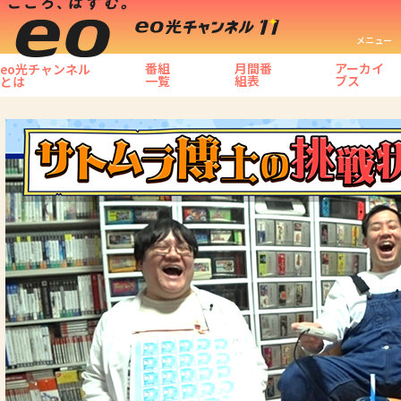
メニュー
番組
月間番
アーカイ
eo光チャンネル
一覧
組表
ブス
とは