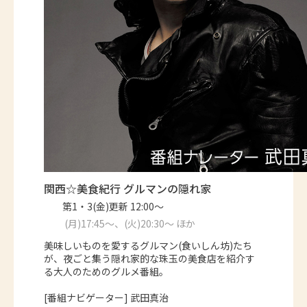
関西☆美食紀行 グルマンの隠れ家
第1・3(金)更新 12:00～
(月)17:45～、(火)20:30～ ほか
美味しいものを愛するグルマン(食いしん坊)たち
が、夜ごと集う隠れ家的な珠玉の美食店を紹介す
る大人のためのグルメ番組。
[番組ナビゲーター] 武田真治