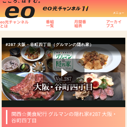
メニュー
番組
月間番
アーカイ
eo光チャンネル
一覧
組表
ブス
とは
#287 大阪・谷町四丁目（グルマンの隠れ家）
Play
Video
関西☆美食紀行 グルマンの隠れ家
#287 大阪・
谷町四丁目