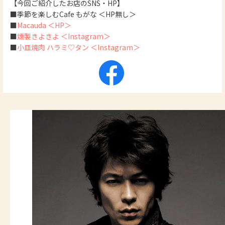
【今回ご紹介したお店のSNS・HP】
■季節を楽しむCafe もがな ＜HP無し＞
■
Macauda ＜HP＞
■
燻製きよきよ ＜Instagram＞
■
小皿焼肉 ハラミ♡タン ＜Instagram＞