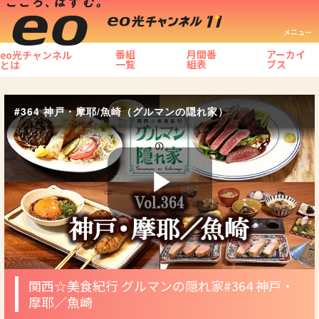
メニュー
番組
月間番
アーカイ
eo光チャンネル
一覧
組表
ブス
とは
#364 神戸・摩耶/魚崎（グルマンの隠れ家）
Play
Video
関西☆美食紀行 グルマンの隠れ家
#364 神戸・
摩耶／魚崎