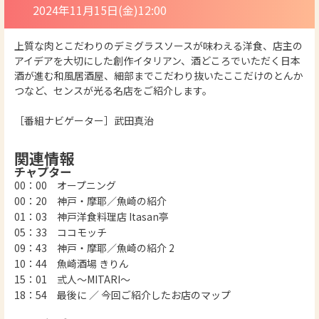
2024年11月15日(金)12:00
上質な肉とこだわりのデミグラスソースが味わえる洋食、店主の
アイデアを大切にした創作イタリアン、酒どころでいただく日本
酒が進む和風居酒屋、細部までこだわり抜いたここだけのとんか
つなど、センスが光る名店をご紹介します。
［番組ナビゲーター］武田真治
関連情報
チャプター
00：00 オープニング
00：20 神戸・摩耶／魚崎の紹介
01：03 神戸洋食料理店 Itasan亭
05：33 ココモッチ
09：43 神戸・摩耶／魚崎の紹介 2
10：44 魚崎酒場 きりん
15：01 弎人〜MITARI〜
18：54 最後に ／ 今回ご紹介したお店のマップ