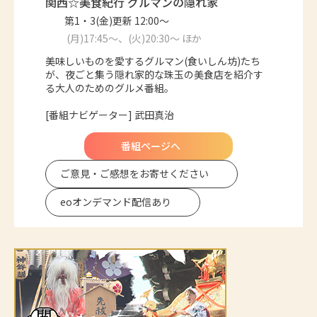
関西☆美食紀行 グルマンの隠れ家
第1・3(金)更新 12:00～
(月)17:45～、(火)20:30～ ほか
美味しいものを愛するグルマン(食いしん坊)たち
が、夜ごと集う隠れ家的な珠玉の美食店を紹介す
る大人のためのグルメ番組。
[番組ナビゲーター] 武田真治
番組ページへ
ご意見・ご感想を
お寄せください
eoオンデマンド
配信あり