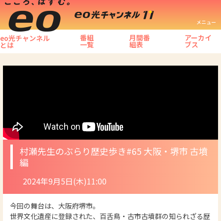
メニュー
番組
月間番
アーカイ
eo光チャンネル
一覧
組表
ブス
とは
村瀬先生のぶらり歴史歩き
#65 大阪・堺市 古墳
編
2024年9月5日(木)11:00
今回の舞台は、大阪府堺市。
世界文化遺産に登録された、百舌鳥・古市古墳群の知られざる歴