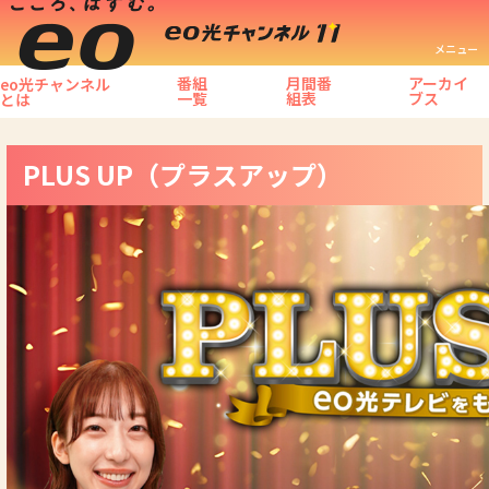
メニュー
番組
月間番
アーカイ
eo光チャンネル
一覧
組表
ブス
とは
PLUS UP（プラスアップ）