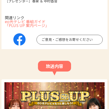
［プレゼンター］春果 ＆ 中村香音
関連リンク
eo光テレビ 番組ガイド
「PLUS UP 案内ページ」
ご意見・ご感想をお寄せください
放送内容