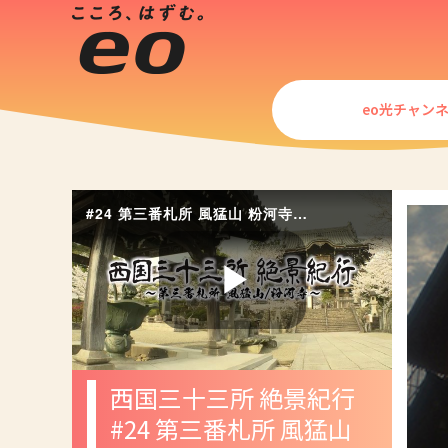
eo光チャン
#24 第三番札所 風猛山 粉河寺（西国三十三所 絶景紀行）
Play
西国三十三所 絶景紀行
Video
#24 第三番札所 風猛山