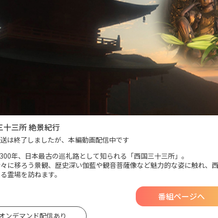
三十三所 絶景紀行
送は終了しましたが、本編動画配信中です
,300年、日本最古の巡礼路として知られる「西国三十三所」。
折々に移ろう景観、歴史深い伽藍や観音菩薩像など魅力的な姿に触れ、西
する霊場を訪ねます。
番組ページへ
oオンデマンド
配信あり