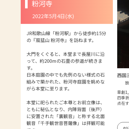
粉河寺
2022年5月4日(水)
JR和歌山線「粉河駅」から徒歩約15分
の『風猛山 粉河寺』を訪ねます。
大門をくぐると、本堂まで長屋川に沿
って、約200mの石畳の参道が続きま
す。
日本庭園の中でも先例のない様式の石
西国
組みで築かれた、粉河寺庭園を眺めな
放
がら本堂に至ります。
草創1
四季
本堂に祀られたご本尊とお前立像は、
点在
ともに秘仏となり、内陣背面（後戸）
に安置された「裏観音」と称する北面
観音「千手観世音菩薩像」は拝観可能
e