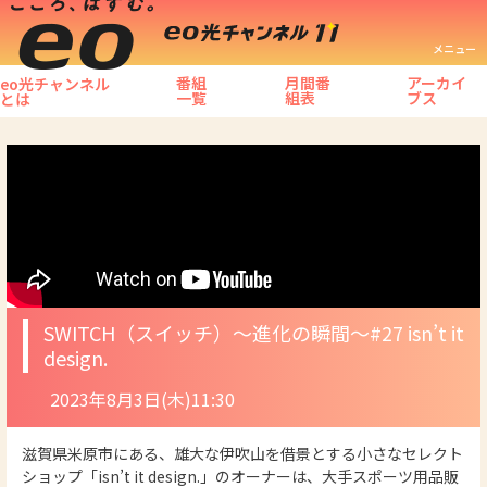
メニュー
番組
月間番
アーカイ
eo光チャンネル
一覧
組表
ブス
とは
SWITCH（スイッチ）～進化の瞬間～
#27 isn’t it
design.
2023年8月3日(木)11:30
滋賀県米原市にある、雄大な伊吹山を借景とする小さなセレクト
ショップ「isn’t it design.」のオーナーは、大手スポーツ用品販