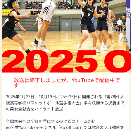
放送は終了しましたが、YouTubeで配信中で
す
2025年9月27日、10月19日、25～26日に開催される『第78回 大
阪高等学校バスケットボール選手権大会』準々決勝から決勝まで
の男女全試合をハイライト放送！
全国大会への切符を手にするのはどのチームか!?
eo公式YouTubeチャンネル「eo official」では試合のフル動画を