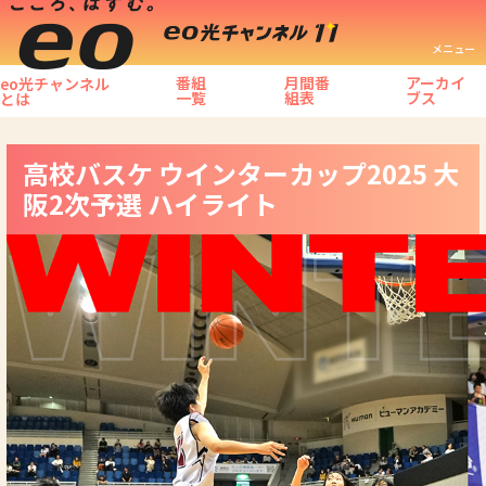
メニュー
番組
月間番
アーカイ
eo光チャンネル
一覧
組表
ブス
とは
高校バスケ ウインターカップ2025 大
阪2次予選 ハイライト