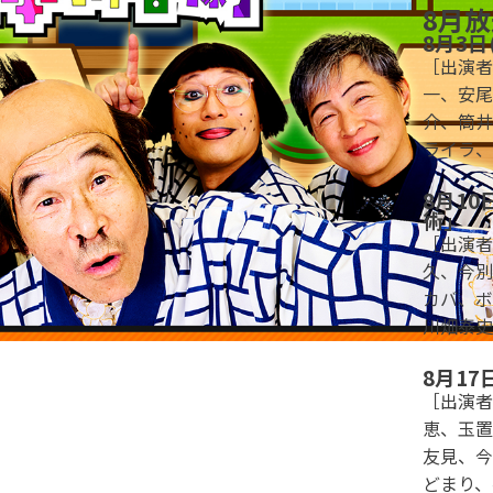
8月
8月3
［出演者
一、安尾
介、筒井
ライラ、
8月1
術」
［出演者
久、今別
カバ、ボ
川畑泰史
8月17
［出演者
恵、玉置
友見、今
どまり、