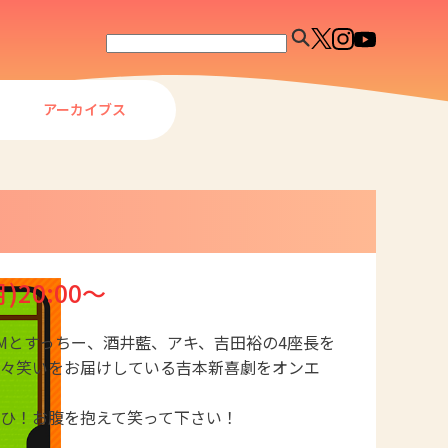
アーカイブス
月)20:00～
Mとすっちー、酒井藍、アキ、吉田裕の4座長を
々笑いをお届けしている吉本新喜劇をオンエ
ひ！お腹を抱えて笑って下さい！