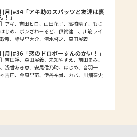
4日(月)#34「アキ助のスパッツと友達は裏
ん！」
］アキ、吉田ヒロ、山田花子、高橋靖子、もじ
はじめ、ボンざわーるど、伊賀健二、川筋ライ
政唯、諸見里大介、清水啓之、森田展義
1日(月)#36「恋のドロボーすんのかい！」
］吉田裕、森田展義、未知やすえ、前田まみ、
、浅香あき恵、安尾信乃助、はじめ、音羽一
ゃ吉田、金原早苗、伊丹祐貴、カバ、川畑泰史