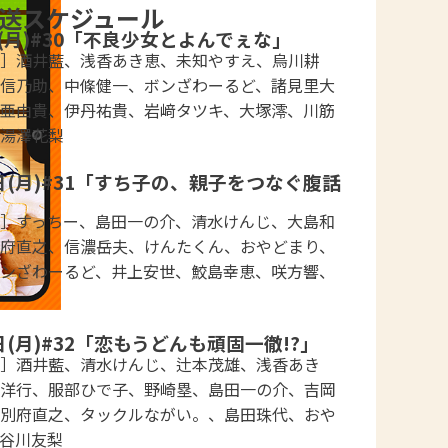
放送スケジュール
日(月)#30「不良少女とよんでぇな」
］酒井藍、浅香あき恵、未知やすえ、烏川耕
信乃助、中條健一、ボンざわーるど、諸見里大
亜由貴、伊丹祐貴、岩﨑タツキ、大塚澪、川筋
湯澤花梨
0日(月)#31「すち子の、親子をつなぐ腹話
］すっちー、島田一の介、清水けんじ、大島和
府直之、信濃岳夫、けんたくん、おやどまり、
ンざわーるど、井上安世、鮫島幸恵、咲方響、
日(月)#32「恋もうどんも頑固一徹!?」
］酒井藍、清水けんじ、辻本茂雄、浅香あき
洋行、服部ひで子、野崎塁、島田一の介、吉岡
別府直之、タックルながい。、島田珠代、おや
谷川友梨