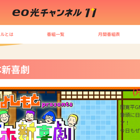
ネルとは
番組一覧
月間番組表
吉本新喜劇
(
間寛平G
筆頭に日
ア！
今日もぜ