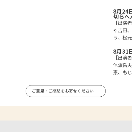
8月2
切らへ
［出演者
ゃ吉田、
ラ、松元
8月3
［出演者
信濃岳夫
憲、もじ
ご意見・ご感想をお寄せください