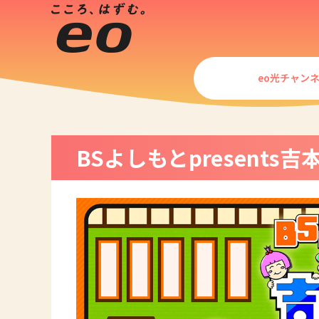
eo光チャン
BSよしもとpresents