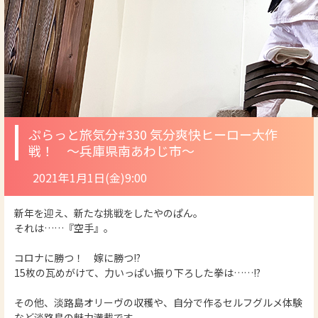
ぷらっと旅気分
#330 気分爽快ヒーロー大作
戦！ ～兵庫県南あわじ市～
2021年1月1日(金)9:00
新年を迎え、新たな挑戦をしたやのぱん。
それは……『空手』。
コロナに勝つ！ 嫁に勝つ!?
15枚の瓦めがけて、力いっぱい振り下ろした拳は……!?
その他、淡路島オリーヴの収穫や、自分で作るセルフグルメ体験
など淡路島の魅力満載です。