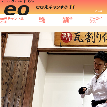
メニュー
番組
月間番
アーカイ
eo光チャンネル
一覧
組表
ブス
とは