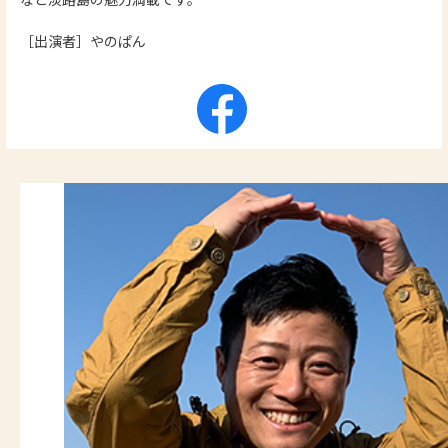
［出演者］やのぱん