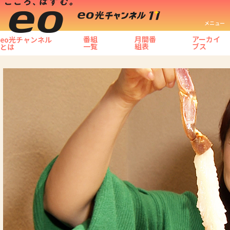
メニュー
番組
月間番
アーカイ
eo光チャンネル
一覧
組表
ブス
とは