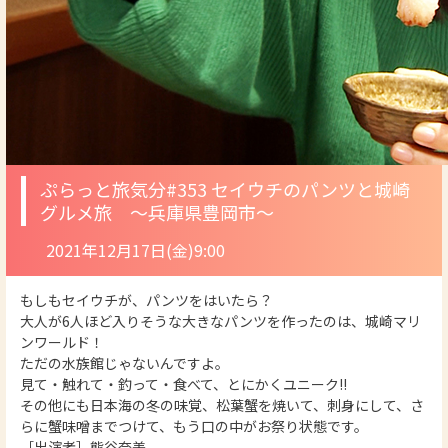
ぷらっと旅気分
#353 セイウチのパンツと城崎
グルメ旅 ～兵庫県豊岡市～
2021年12月17日(金)9:00
もしもセイウチが、パンツをはいたら？
⼤⼈が6⼈ほど⼊りそうな⼤きなパンツを作ったのは、城崎マリ
ンワールド！
ただの⽔族館じゃないんですよ。
⾒て・触れて・釣って・⾷べて、とにかくユニーク!!
その他にも⽇本海の冬の味覚、松葉蟹を焼いて、刺⾝にして、さ
らに蟹味噌までつけて、もう⼝の中がお祭り状態です。
［出演者］熊⾕奈美