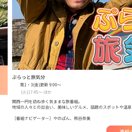
ぷらっと旅気分
第1・3(金)更新 9:00～
(火)17:45～ ほか
関西一円を訪ね歩く気ままな旅番組。
地域の人々との出会い、美味しいグルメ、話題のスポットや温泉
［番組ナビゲーター］やのぱん、熊谷奈美
番組