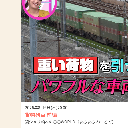
2026年8月6日(木)20:00
貨物列車 前編
銀シャリ橋本の〇〇WORLD（まるまる わーるど）