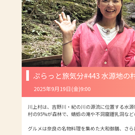
ぷらっと旅気分
#443 水源
2025年9月19日(金)9:00
川上村は、吉野川・紀の川の源流に位置する水源
村の95%が森林で、蜻蛉の滝や不洞窟鍾乳洞な
グルメは奈良の名物料理を集めた大和御膳、さら