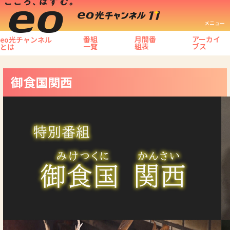
メニュー
番組
月間番
アーカイ
eo光チャンネル
一覧
組表
ブス
とは
御食国関西