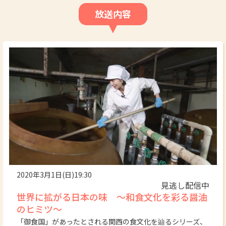
放送内容
2020年3月1日(日)19:30
見逃し配信中
世界に拡がる日本の味 ～和食文化を彩る醤油
のヒミツ～
「御⾷国」があったとされる関⻄の⾷⽂化を辿るシリーズ、